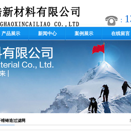
1
：
产品展示
新闻中心
案例展示
在线留言
纤维铸造过滤网
公司新闻
帽式铸造过滤网
行业新闻
硅泡沫陶瓷过滤器
技术中心
锆泡沫陶瓷过滤器
专业问题
无烟铸造过滤网
形低压铸过滤网
窝直空陶瓷过滤器
纤维铸造过滤网
铝泡沫陶瓷过滤器